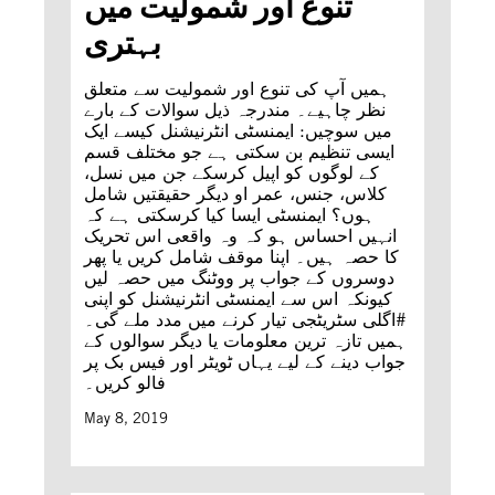
تنوع اور شمولیت میں
بہتری
ہمیں آپ کی تنوع اور شمولیت سے متعلق
نظر چاہیے۔ مندرجہ ذیل سوالات کے بارے
میں سوچیں: ایمنسٹی انٹرنیشنل کیسے ایک
ایسی تنظیم بن سکتی ہے جو مختلف قسم
کے لوگوں کو اپیل کرسکے جن میں نسل،
کلاس، جنس، عمر او دیگر حقیقتیں شامل
ہوں؟ ایمنسٹی ایسا کیا کرسکتی ہے کہ
انہیں احساس ہو کہ وہ واقعی اس تحریک
کا حصہ ہیں۔ اپنا موقف شامل کریں یا پھر
دوسروں کے جواب پر ووٹنگ میں حصہ لیں
کیونکہ اس سے ایمنسٹی انٹرنیشنل کو اپنی
#اگلی سٹریٹجی تیار کرنے میں مدد ملے گی۔
ہمیں تازہ ترین معلومات یا دیگر سوالوں کے
جواب دینے کے لیے یہاں ٹویٹر اور فیس بک پر
فالو کریں۔
May 8, 2019