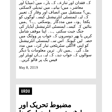
کے فقدان اور تنازعے کے بارے میں (میڈیا اور
معاشرے میں) بیانیے میں تبدیلی لاسکتی
ہیں؟ مستقبل میں انصاف اور وقار کے تعبیر
کے لیے ایمنسٹی انٹرنیشنل کیسے لوگوں کو
یکجا ہونے میں مددگار ہوسکتی ہے؟ ہمیں
بتائیں کہ کیسے ایمنسٹی انٹرنیشنل آیڈیاز کی
جنگ جیت سکتی ہے۔ اپنا موقف شامل
کریں یا پھر دوسروں کے جواب پر ووٹنگ میں
حصہ لیں کیونکہ اس سے ایمنسٹی انٹرنیشنل
کو اپنی #اگلی سٹریٹجی تیار کرنے میں مدد
ملے گی۔ ہمیں تازہ ترین معلومات یا دیگر
سوالوں کے جواب دینے کے لیے یہاں ٹویٹر اور
فیس بک پر فالو کریں۔
May 8, 2019
URDU
مضبوط تحریک اور