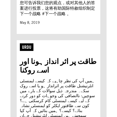
您可告诉我们您的观点，或对其他人的答
案进行投票，这将有助国际特赦组织制定
下一个战略 #下一个战略 。
May 8, 2019
URDU
طاقت پر اثر انداز ہونا اور
اسے روکنا
ہمیں آپ کی نظر چاہیے کہ کیسے ایمنسٹی
انٹرنیشنل طاقت پر اثرانداز ہو یا اسے روک
سکے۔ مندرجہ ذیل سوالات کے بارے میں
سوچیں: ناانصافی کی وجوہات کو دور کرنے
کے لیے کیسے ایمنسٹی کام کرسکتی ہے؟
کون سے طاقتور ایکٹر کو ایمنسٹی نشانہ
بنائے؟ کیسے؟ ہمیں بتائیں کہ آپ کیا
سمجھتے ہیں ایمنسٹی انٹرنیشنل جہاں