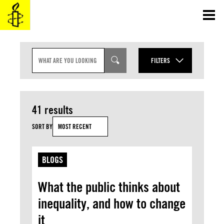
Skip
to
content
S
E
FILTERS
A
R
YEAR
C
CONTENT TYPES
H
I
MONTH
41 results
N
TOPICS
P
U
SORT BY
MOST RECENT
T
APPLY
BLOGS
What the public thinks about
inequality, and how to change
it