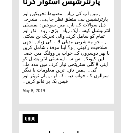
پارٹنرشپس استوار کرنا
ہمیں آپ کی زیادہ مضبوط تحریکیں اور
پارٹرنشپس سے متعلق نظر چاہیے۔ مندرجہ
ذیل سوالات کے بارے میں سوچیں: ایمنسٹی
انٹرنیشنل کیسے ایک زیادہ بڑی، زیادہ نڈر اور
تمام کو سامل کرنے والی تحریک بن سکتی
ہے جو معاشرتی تبدیلی لانے کی زیادہ اچھی
صلاحیت رکھتی ہو؟ اپنا موقف شامل کریں
یا پھر دوسروں کے جواب پر ووٹنگ میں حصہ
لیں کیونکہ اس سے ایمنسٹی انٹرنیشنل کو
اپنی #اگلی سٹریٹجی تیار کرنے میں مدد ملے
گی۔ ہمیں تازہ ترین معلومات یا دیگر
سوالوں کے جواب دینے کے لیے یہاں ٹویٹر اور
فیس بک پر فالو کریں۔
May 8, 2019
URDU