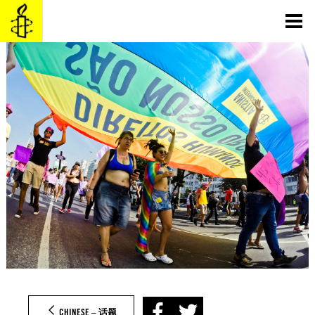
Skip
to
content
CHINESE – 话题