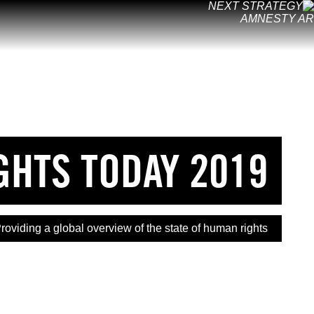
خطى
لى
لمحتوى
GHTS TODAY 2019
roviding a global overview of the state of human rights