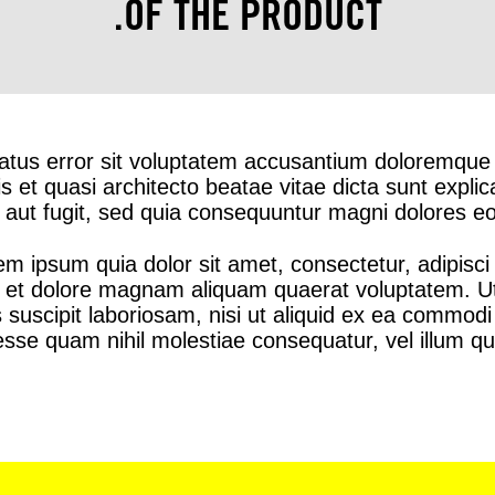
OF THE PRODUCT.
 natus error sit voluptatem accusantium doloremqu
atis et quasi architecto beatae vitae dicta sunt ex
t aut fugit, sed quia consequuntur magni dolores eo
m ipsum quia dolor sit amet, consectetur, adipisc
re et dolore magnam aliquam quaerat voluptatem. 
s suscipit laboriosam, nisi ut aliquid ex ea commo
t esse quam nihil molestiae consequatur, vel illum q