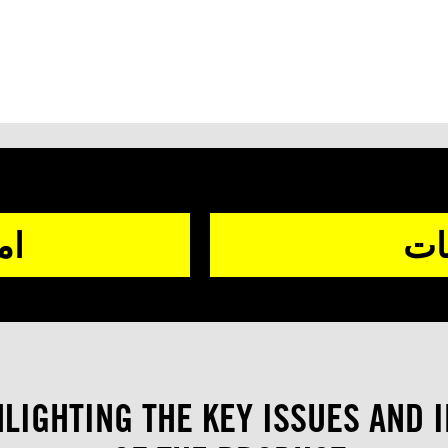
يات
ام
HLIGHTING THE KEY ISSUES AND 