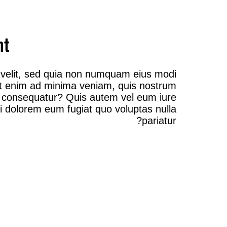
nt
i velit, sed quia non numquam eius modi
Ut enim ad minima veniam, quis nostrum
di consequatur? Quis autem vel eum iure
ui dolorem eum fugiat quo voluptas nulla
pariatur?
THE CASE
FOR