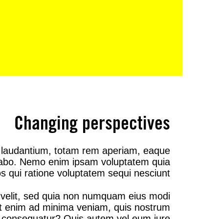
Changing perspectives
e laudantium, totam rem aperiam, eaque
plicabo. Nemo enim ipsam voluptatem quia
s qui ratione voluptatem sequi nesciunt.
i velit, sed quia non numquam eius modi
Ut enim ad minima veniam, quis nostrum
di consequatur? Quis autem vel eum iure