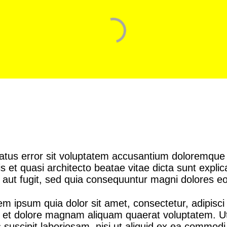
 natus error sit voluptatem accusantium doloremqu
atis et quasi architecto beatae vitae dicta sunt ex
t aut fugit, sed quia consequuntur magni dolores eo
m ipsum quia dolor sit amet, consectetur, adipisc
re et dolore magnam aliquam quaerat voluptatem. 
s suscipit laboriosam, nisi ut aliquid ex ea commo