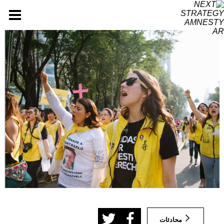
خطى
لى
لمحتوى
محادثات